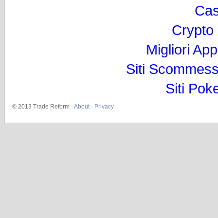
Cas
Crypto
Migliori Ap
Siti Scommess
Siti Pok
© 2013 Trade Reform ·
About
·
Privacy