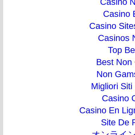
Casino 
Casino 
Casino Sit
Casinos 
Top Be
Best Non
Non Gams
Migliori Si
Casino 
Casino En Lig
Site De P
オンライン